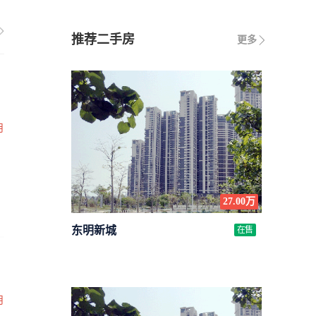
推荐二手房
更多
月
27.00万
东明新城
在售
月