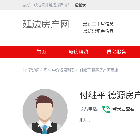
您好，欢迎来到延边房产网！
请登录
延边房产网
最新二手房信息
最新出租房信息
首页
新房楼盘
看房报名
延边房产网
>
中介名录列表
>
付继平 德源房产河南店
付继平 德源房
联系电话：
登录后查看
地址：